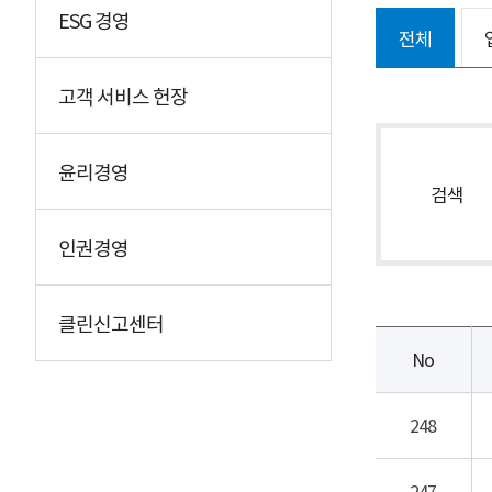
ESG 경영
전체
고객 서비스 헌장
윤리경영
검색
인권경영
클린신고센터
No
248