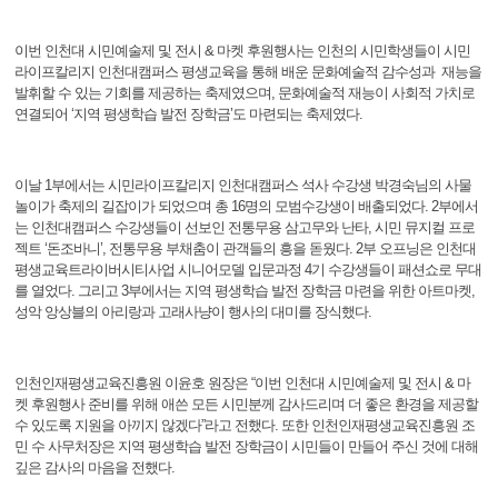
이번 인천대 시민예술제 및 전시 & 마켓 후원행사는 인천의 시민학생들이 시민
라이프칼리지 인천대캠퍼스 평생교육을 통해 배운 문화예술적 감수성과 재능을
발휘할 수 있는 기회를 제공하는 축제였으며, 문화예술적 재능이 사회적 가치로
연결되어 ‘지역 평생학습 발전 장학금’도 마련되는 축제였다.
이날 1부에서는 시민라이프칼리지 인천대캠퍼스 석사 수강생 박경숙님의 사물
놀이가 축제의 길잡이가 되었으며 총 16명의 모범수강생이 배출되었다. 2부에서
는 인천대캠퍼스 수강생들이 선보인 전통무용 삼고무와 난타, 시민 뮤지컬 프로
젝트 ‘돈조바니’, 전통무용 부채춤이 관객들의 흥을 돋웠다. 2부 오프닝은 인천대
평생교육트라이버시티사업 시니어모델 입문과정 4기 수강생들이 패션쇼로 무대
를 열었다. 그리고 3부에서는 지역 평생학습 발전 장학금 마련을 위한 아트마켓,
성악 앙상블의 아리랑과 고래사냥이 행사의 대미를 장식했다.
인천인재평생교육진흥원 이윤호 원장은 “이번 인천대 시민예술제 및 전시 & 마
켓 후원행사 준비를 위해 애쓴 모든 시민분께 감사드리며 더 좋은 환경을 제공할
수 있도록 지원을 아끼지 않겠다”라고 전했다. 또한 인천인재평생교육진흥원 조
민 수 사무처장은 지역 평생학습 발전 장학금이 시민들이 만들어 주신 것에 대해
깊은 감사의 마음을 전했다.