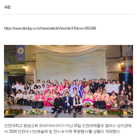
440
https://www.dtoday.co.kr/news/articleView.html?idxno=681499
인천대학교 평생교육 트라이버시티가 지난 15일 인천대제물포 캠퍼스 성지관에
서 ‘2024 인천대 시민예술제 및 전시 & 마켓 후원행사’를 성황리 개최했다.