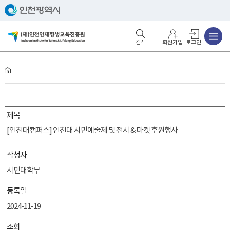
주메뉴
검색영역 열기
주메뉴 열기
회원가입
로그인
제목
[인천대캠퍼스] 인천대 시민예술제 및 전시 & 마켓 후원행사
작성자
시민대학부
등록일
2024-11-19
조회