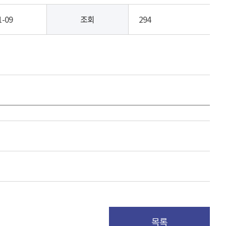
1-09
조회
294
목록