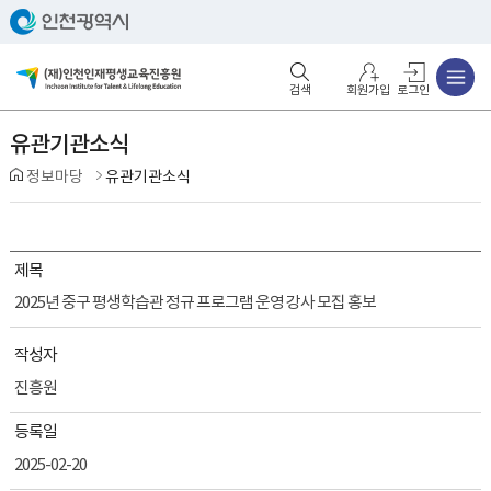
주메뉴
검색영역 열기
주메뉴 열기
회원가입
로그인
유관기관소식
정보마당
유관기관소식
제목
2025년 중구 평생학습관 정규 프로그램 운영 강사 모집 홍보
작성자
진흥원
등록일
2025-02-20