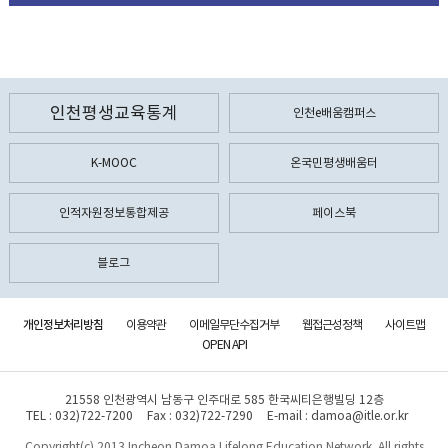
인천평생교육통계
인천e배움캠퍼스
K-MOOC
온국민평생배움터
인적자원정보통합제공
페이스북
블로그
개인정보처리방침
이용약관
이메일무단수집거부
웹접근성정책
사이트맵
OPEN API
21558 인천광역시 남동구 인주대로 585 한국씨티은행빌딩 12층
TEL : 032)722-7200
Fax : 032)722-7290
E-mail : damoa@itle.or.kr
Copyright(c) 2013 Incheon Damoa Lifelong Education Network. All rights