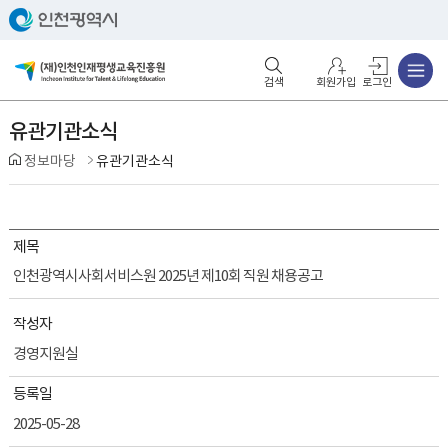
주메뉴
검색영역 열기
주메뉴 열기
회원가입
로그인
유관기관소식
정보마당
유관기관소식
제목
인천광역시사회서비스원 2025년 제10회 직원 채용공고
작성자
경영지원실
등록일
2025-05-28