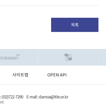
목록
사이트맵
OPEN API
 : 032)722-7290
E-mail : damoa@itle.or.kr
ed.