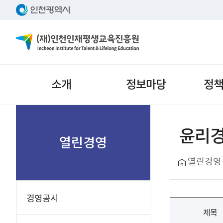
주메뉴
소개
정보마당
정
서브메뉴
윤리경
열린경영
열린경영
경영공시
제목