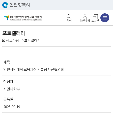
주메뉴
검색영역 열기
주메뉴 열기
회원가입
로그인
포토갤러리
정보마당
포토갤러리
제목
인천시민대학 교육과정 컨설팅 사전협의회
작성자
시민대학부
등록일
2025-09-19