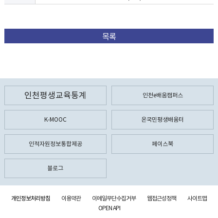
목록
인천평생교육통계
인천e배움캠퍼스
K-MOOC
온국민평생배움터
인적자원정보통합제공
페이스북
블로그
개인정보처리방침
이용약관
이메일무단수집거부
웹접근성정책
사이트맵
OPEN API