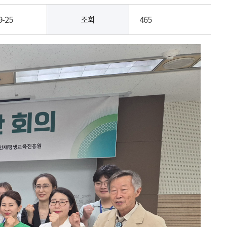
9-25
조회
465