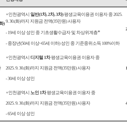
∘
인천광역시
일반
(1
차
, 2
차
, 3
차
)
평생교육이용권 이용자 중
2025.
9. 30.(
화
)
까지 지원금 전액
(35
만원
)
사용자
화
)
*
- 19
세 이상 성인 중 기초생활수급자 및 차상위계층
-
중장년
(50
세 이상
~65
세 이하
)
성인 중 기준중위소득
100%
이하
∘
인천광역시
디지털
1
차
평생교육이용권 이용자 중
차
2025. 9. 30.(
화
)
까지 지원금 전액
(35
만원
)
사용자
- 30
세 이상 성인
∘
인천광역시
노인
1
차
평생교육이용권 이용자 중
2025. 9. 30.(
화
)
까지 지원금 전액
(35
만원
)
사용자
- 65
세 이상 성인