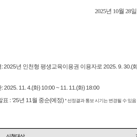
2025
년
10
월
28
일
격
:
2025
년 인천형 평생교육이용권 이용자로
2025. 9. 30.(
간
: 2025. 11. 4.(
화
) 10:00 ~ 11. 11.(
화) 18:00
발표
: ‘25
년
11
월 중순
(
예정
)
*
선정결과 통보 시기는 변경될 수 있음
신청대상