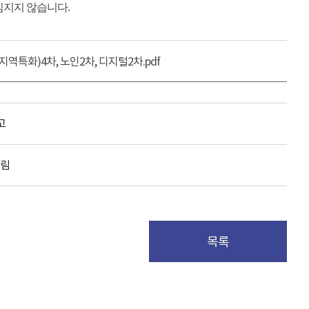
임지지 않습니다.
역특화)4차, 노인2차, 디지털2차.pdf
고
알림
목록