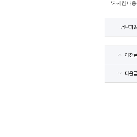
*자세한 내
첨부파
이전
다음