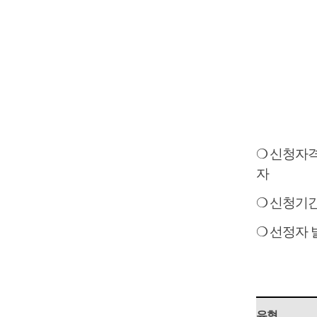
❍
신청자
자
❍
신청기
❍
선정자 
유형