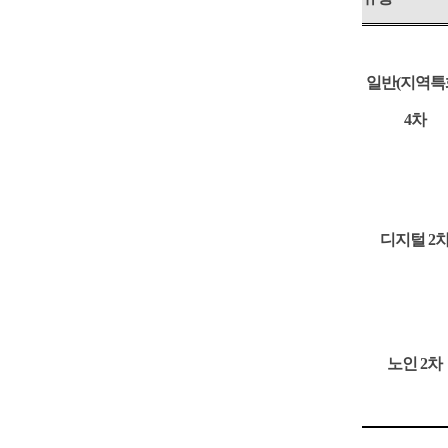
일반
(
지역특
4
차
디지털
2
노인
2
차