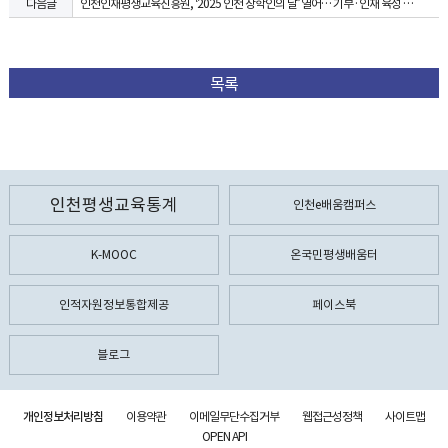
인천인재평생교육진흥원, ‘2025 인천 장학인의 날’ 열어… 기부·인재 육성 성과 공유
다음글
목록
인천평생교육통계
인천e배움캠퍼스
K-MOOC
온국민평생배움터
인적자원정보통합제공
페이스북
블로그
개인정보처리방침
이용약관
이메일무단수집거부
웹접근성정책
사이트맵
OPEN API