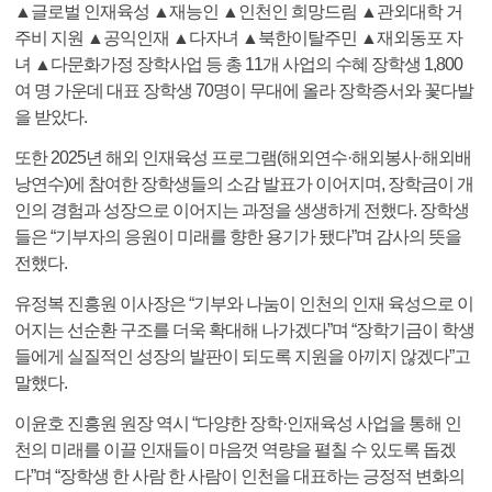
▲글로벌 인재육성 ▲재능인 ▲인천인 희망드림 ▲관외대학 거
주비 지원 ▲공익인재 ▲다자녀 ▲북한이탈주민 ▲재외동포 자
녀 ▲다문화가정 장학사업 등 총 11개 사업의 수혜 장학생 1,800
여 명 가운데 대표 장학생 70명이 무대에 올라 장학증서와 꽃다발
을 받았다.
또한 2025년 해외 인재육성 프로그램(해외연수·해외봉사·해외배
낭연수)에 참여한 장학생들의 소감 발표가 이어지며, 장학금이 개
인의 경험과 성장으로 이어지는 과정을 생생하게 전했다. 장학생
들은 “기부자의 응원이 미래를 향한 용기가 됐다”며 감사의 뜻을
전했다.
유정복 진흥원 이사장은 “기부와 나눔이 인천의 인재 육성으로 이
어지는 선순환 구조를 더욱 확대해 나가겠다”며 “장학기금이 학생
들에게 실질적인 성장의 발판이 되도록 지원을 아끼지 않겠다”고
말했다.
이윤호 진흥원 원장 역시 “다양한 장학·인재육성 사업을 통해 인
천의 미래를 이끌 인재들이 마음껏 역량을 펼칠 수 있도록 돕겠
다”며 “장학생 한 사람 한 사람이 인천을 대표하는 긍정적 변화의