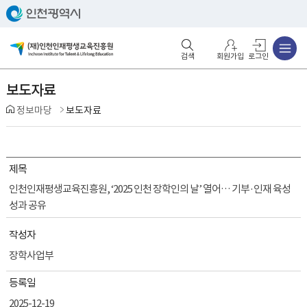
주메뉴
검색영역 열기
주메뉴 열기
회원가입
로그인
보도자료
정보마당
보도자료
제목
인천인재평생교육진흥원, ‘2025 인천 장학인의 날’ 열어… 기부·인재 육성
성과 공유
작성자
장학사업부
등록일
2025-12-19