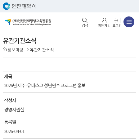
주메뉴
검색영역 열기
주메뉴 열기
회원가입
로그인
유관기관소식
정보마당
유관기관소식
제목
2026년 제주-유네스코 청년연수 프로그램 홍보
작성자
경영지원실
등록일
2026-04-01