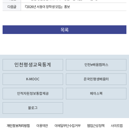
『2026년 서동이 장학생 모집』홍보
다음글
목록
인천평생교육통계
인천e배움캠퍼스
K-MOOC
온국민평생배움터
인적자원정보통합제공
페이스북
블로그
개인정보처리방침
이용약관
이메일무단수집거부
웹접근성정책
사이트맵