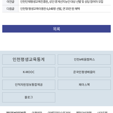
인천인재평생교육진흥원, 성인 경계선지능인 대상 선별 및 상담 참여자 모집
이전글
인천형 평생교육이용권 6,048명 선발, 연 35만 원 혜택
다음글
목록
인천평생교육통계
인천e배움캠퍼스
K-MOOC
온국민평생배움터
인적자원정보통합제공
페이스북
블로그
개인정보처리방침
이용약관
이메일무단수집거부
웹접근성정책
사이트맵