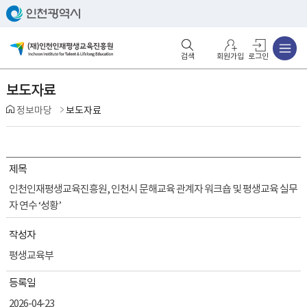
주메뉴
검색영역 열기
주메뉴 열기
회원가입
로그인
보도자료
정보마당
보도자료
제목
인천인재평생교육진흥원, 인천시 문해교육 관계자 워크숍 및 평생교육 실무
자 연수 ‘성황’
작성자
평생교육부
등록일
2026-04-23