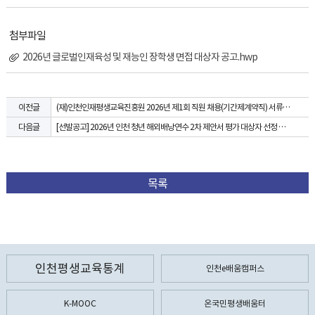
첨부파일
2026년 글로벌인재육성 및 재능인 장학생 면접 대상자 공고.hwp
(재)인천인재평생교육진흥원 2026년 제1회 직원 채용(기간제계약직) 서류전형 합격자 발표 및 면접전형 시행 공고
이전글
[선발공고] 2026년 인천 청년 해외배낭연수 2차 제안서 평가 대상자 선정 결과 공고
다음글
목록
인천평생교육통계
인천e배움캠퍼스
K-MOOC
온국민평생배움터