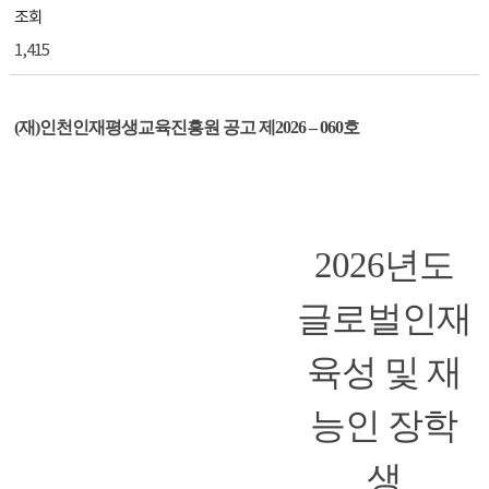
조회
1,415
(
재
)
인천인재평생교육진흥원 공고 제
2026
–
060
호
2026
년도
글로벌인재
육성 및 재
능인 장학
생