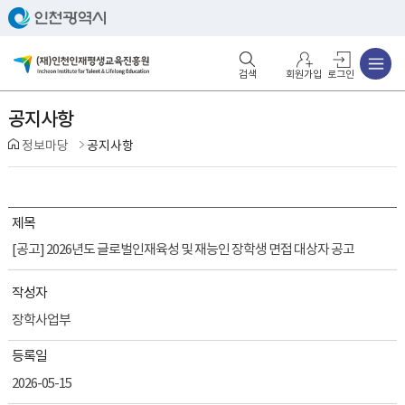
주메뉴
검색영역 열기
주메뉴 열기
회원가입
로그인
공지사항
정보마당
공지사항
제목
[공고] 2026년도 글로벌인재육성 및 재능인 장학생 면접 대상자 공고
작성자
장학사업부
등록일
2026-05-15