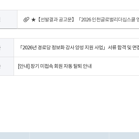
일
★【선발결과 공고문】「2026 인천글로벌리더십스쿨 영
「2026년 경로당 정보화 강사 양성 지원 사업」서류 합격 및 
글
[안내] 장기 미접속 회원 자동 탈퇴 안내
글