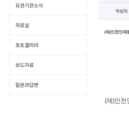
유관기관소식
작성자
자료실
(
재
)
인천인재평
포토갤러리
보도자료
질문과답변
(재)인