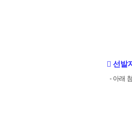
󰏚 선
- 아래 