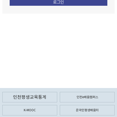
인천평생교육통계
인천e배움캠퍼스
K-MOOC
온국민평생배움터