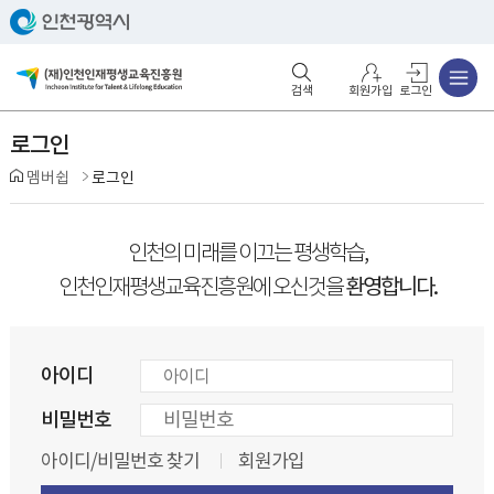
주메뉴
검색영역 열기
주메뉴 열기
회원가입
로그인
로그인
멤버쉽
로그인
인천의 미래를 이끄는 평생학습,
환영합니다.
인천인재평생교육진흥원에 오신것을
아이디
비밀번호
아이디/비밀번호 찾기
회원가입