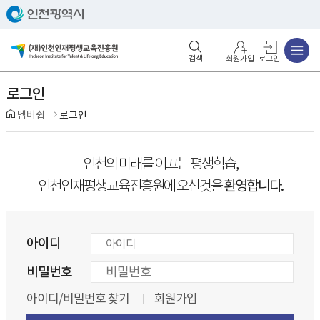
주메뉴
검색영역 열기
주메뉴 열기
회원가입
로그인
로그인
멤버쉽
로그인
인천의 미래를 이끄는 평생학습,
환영합니다.
인천인재평생교육진흥원에 오신것을
아이디
비밀번호
아이디/비밀번호 찾기
회원가입