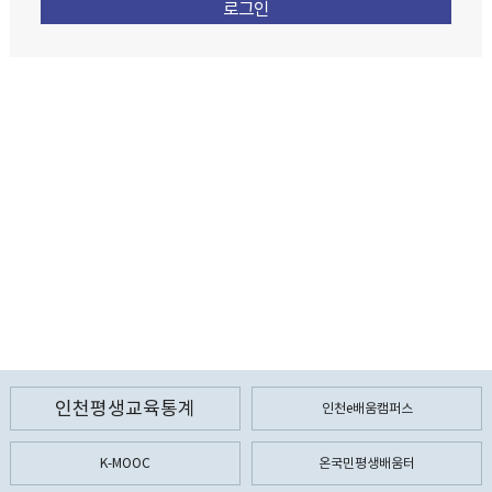
인천평생교육통계
인천e배움캠퍼스
K-MOOC
온국민평생배움터