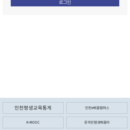
인천평생교육통계
인천e배움캠퍼스
K-MOOC
온국민평생배움터