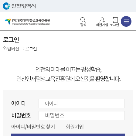
주메뉴
검색영역 열기
주메뉴 열기
회원가입
로그인
로그인
멤버쉽
로그인
인천의 미래를 이끄는 평생학습,
환영합니다.
인천인재평생교육진흥원에 오신것을
아이디
비밀번호
아이디/비밀번호 찾기
회원가입