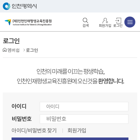
주메뉴
검색영역 열기
주메뉴 열기
회원가입
로그인
로그인
멤버쉽
로그인
인천의 미래를 이끄는 평생학습,
환영합니다.
인천인재평생교육진흥원에 오신것을
아이디
비밀번호
아이디/비밀번호 찾기
회원가입