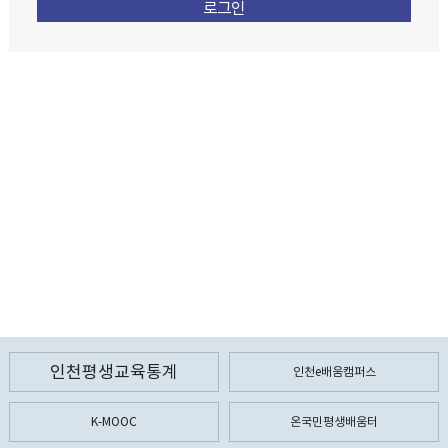
인천평생교육통계
인천e배움캠퍼스
K-MOOC
온국민평생배움터