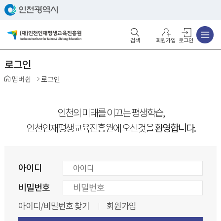
주메뉴
검색영역 열기
주메뉴 열기
회원가입
로그인
로그인
멤버쉽
로그인
인천의 미래를 이끄는 평생학습,
환영합니다.
인천인재평생교육진흥원에 오신것을
아이디
비밀번호
아이디/비밀번호 찾기
회원가입