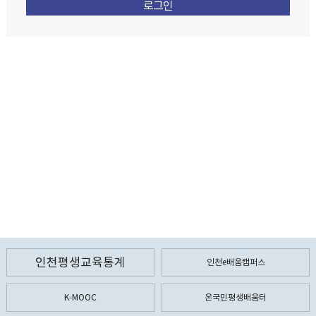
인천평생교육통계
인천e배움캠퍼스
K-MOOC
온국민평생배움터