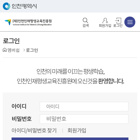
주메뉴
검색영역 열기
주메뉴 열기
회원가입
로그인
로그인
멤버쉽
로그인
인천의 미래를 이끄는 평생학습,
환영합니다.
인천인재평생교육진흥원에 오신것을
아이디
비밀번호
아이디/비밀번호 찾기
회원가입