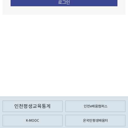
인천평생교육통계
인천e배움캠퍼스
K-MOOC
온국민평생배움터