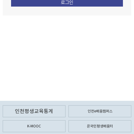
인천평생교육통계
인천e배움캠퍼스
K-MOOC
온국민평생배움터