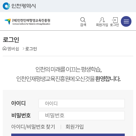
주메뉴
검색영역 열기
주메뉴 열기
회원가입
로그인
로그인
멤버쉽
로그인
인천의 미래를 이끄는 평생학습,
환영합니다.
인천인재평생교육진흥원에 오신것을
아이디
비밀번호
아이디/비밀번호 찾기
회원가입