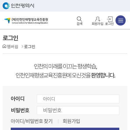
주메뉴
검색영역 열기
주메뉴 열기
회원가입
로그인
로그인
멤버쉽
로그인
인천의 미래를 이끄는 평생학습,
환영합니다.
인천인재평생교육진흥원에 오신것을
아이디
비밀번호
아이디/비밀번호 찾기
회원가입