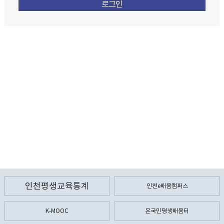
인천평생교육통계
인천e배움캠퍼스
K-MOOC
온국민평생배움터