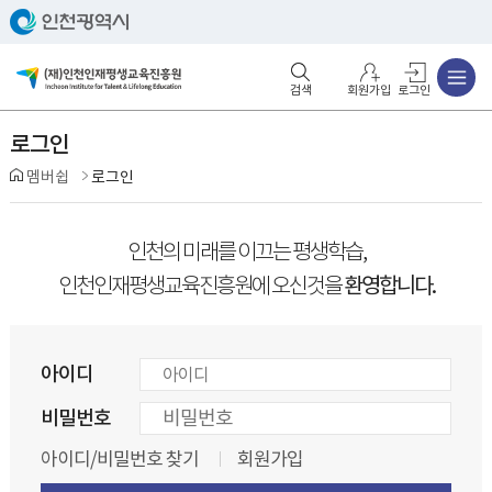
주메뉴
검색영역 열기
주메뉴 열기
회원가입
로그인
로그인
멤버쉽
로그인
인천의 미래를 이끄는 평생학습,
환영합니다.
인천인재평생교육진흥원에 오신것을
아이디
비밀번호
아이디/비밀번호 찾기
회원가입