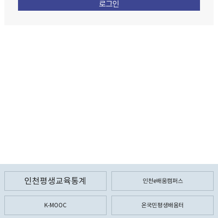
인천평생교육통계
인천e배움캠퍼스
K-MOOC
온국민평생배움터