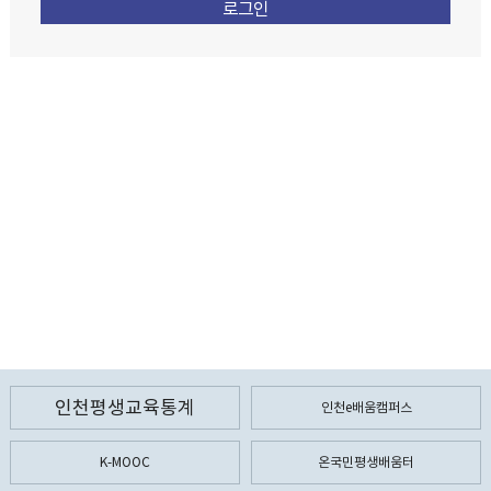
인천평생교육통계
인천e배움캠퍼스
K-MOOC
온국민평생배움터