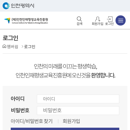
주메뉴
검색영역 열기
주메뉴 열기
회원가입
로그인
로그인
멤버쉽
로그인
인천의 미래를 이끄는 평생학습,
환영합니다.
인천인재평생교육진흥원에 오신것을
아이디
비밀번호
아이디/비밀번호 찾기
회원가입