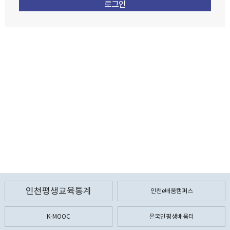
인천평생교육통계
인천e배움캠퍼스
K-MOOC
온국민평생배움터