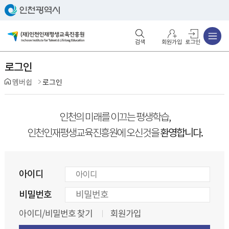
주메뉴
검색영역 열기
주메뉴 열기
회원가입
로그인
로그인
멤버쉽
로그인
인천의 미래를 이끄는 평생학습,
환영합니다.
인천인재평생교육진흥원에 오신것을
아이디
비밀번호
아이디/비밀번호 찾기
회원가입