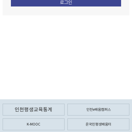
인천평생교육통계
인천e배움캠퍼스
K-MOOC
온국민평생배움터