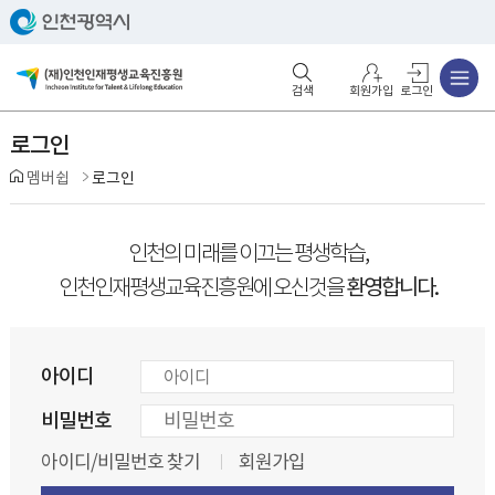
주메뉴
검색영역 열기
주메뉴 열기
회원가입
로그인
로그인
멤버쉽
로그인
인천의 미래를 이끄는 평생학습,
환영합니다.
인천인재평생교육진흥원에 오신것을
아이디
비밀번호
아이디/비밀번호 찾기
회원가입