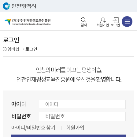
주메뉴
검색영역 열기
주메뉴 열기
회원가입
로그인
로그인
멤버쉽
로그인
인천의 미래를 이끄는 평생학습,
환영합니다.
인천인재평생교육진흥원에 오신것을
아이디
비밀번호
아이디/비밀번호 찾기
회원가입