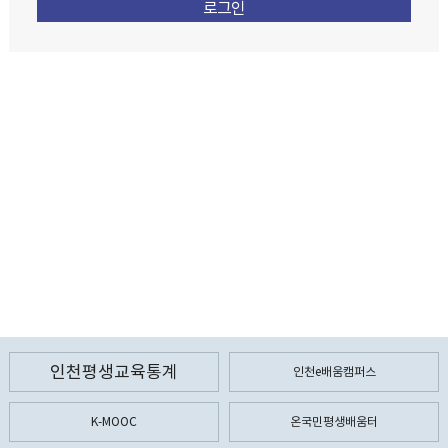
인천평생교육통계
인천e배움캠퍼스
K-MOOC
온국민평생배움터