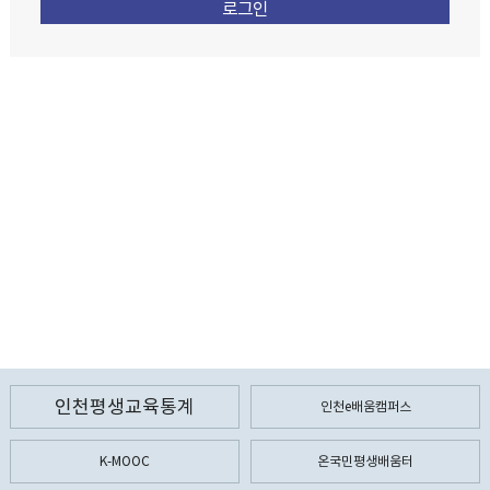
인천평생교육통계
인천e배움캠퍼스
K-MOOC
온국민평생배움터