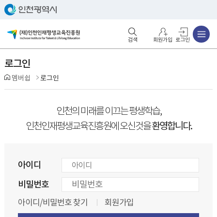
주메뉴
검색영역 열기
주메뉴 열기
회원가입
로그인
로그인
멤버쉽
로그인
인천의 미래를 이끄는 평생학습,
환영합니다.
인천인재평생교육진흥원에 오신것을
아이디
비밀번호
아이디/비밀번호 찾기
회원가입