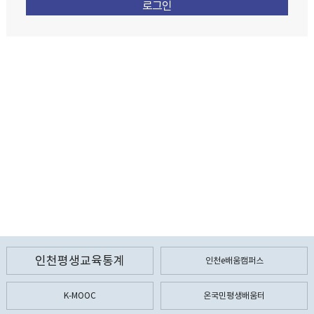
인천평생교육통계
인천e배움캠퍼스
K-MOOC
온국민평생배움터