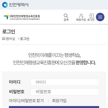
주메뉴
검색영역 열기
주메뉴 열기
회원가입
로그인
로그인
멤버쉽
로그인
인천의 미래를 이끄는 평생학습,
환영합니다.
인천인재평생교육진흥원에 오신것을
아이디
비밀번호
아이디/비밀번호 찾기
회원가입