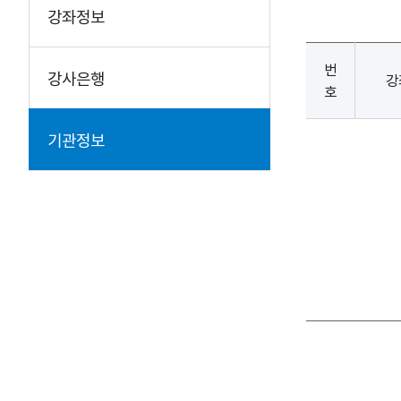
강좌정보
번
강사은행
강
호
기관정보