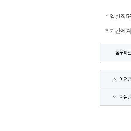
* 일반직5
* 기간제
첨부파
이전
다음