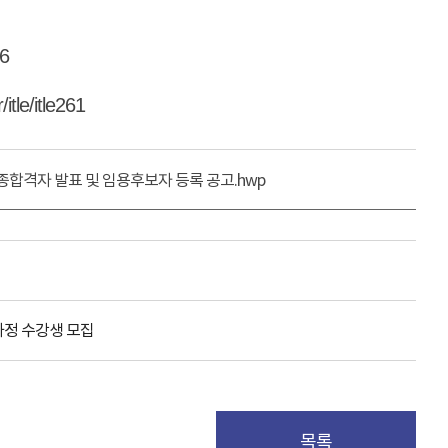
26
/itle/itle261
합격자 발표 및 임용후보자 등록 공고.hwp
과정 수강생 모집
목록