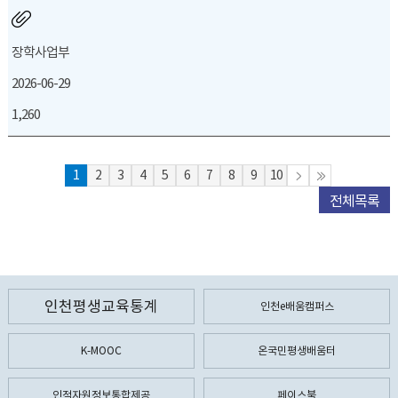
장학사업부
2026-06-29
1,260
1
2
3
4
5
6
7
8
9
10
전체목록
인천평생교육통계
인천e배움캠퍼스
K-MOOC
온국민평생배움터
인적자원정보통합제공
페이스북