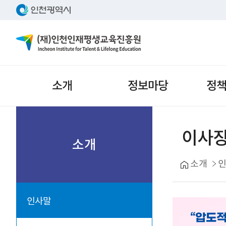
주메뉴
소개
정보마당
정
서브메뉴
이사장
소개
소개
인사말
“압도적