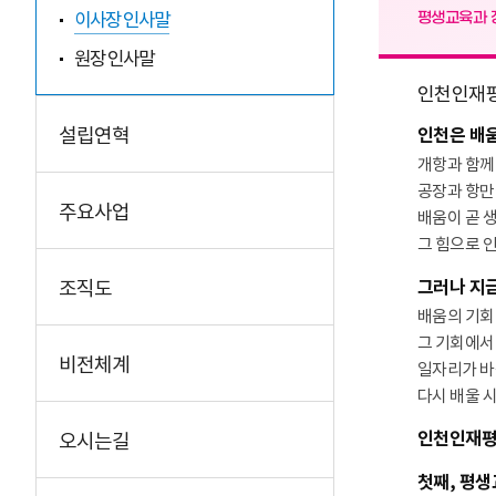
이사장 인사말
평생교육과 
원장 인사말
인천인재평
설립연혁
인천은 배
개항과 함께
공장과 항만
주요사업
배움이 곧 
그 힘으로 
조직도
그러나 지금
배움의 기회
그 기회에서
비전체계
일자리가 바
다시 배울 
인천인재평
오시는길
첫째, 평