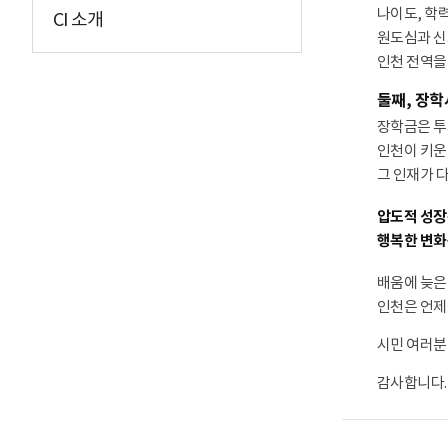
나이도, 학
CI 소개
원도심과 신
인천 전역을
둘째, 장
장학금은 투
인천이 키운
그 인재가 
압도적 성장
행복한 변화
배움에 늦은
인천은 언제
시민 여러분
감사합니다.