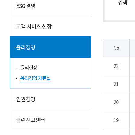
검색
ESG 경영
고객 서비스 헌장
윤리경영
No
22
윤리헌장
윤리경영 자료실
21
인권경영
20
클린신고센터
19