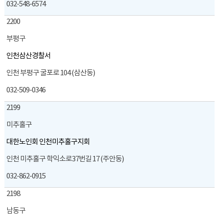
032-548-6574
2200
부평구
인천삼산경찰서
인천 부평구 굴포로 104 (삼산동)
032-509-0346
2199
미추홀구
대한노인회 인천미추홀구지회
인천 미추홀구 학익소로37번길 17 (주안동)
032-862-0915
2198
남동구