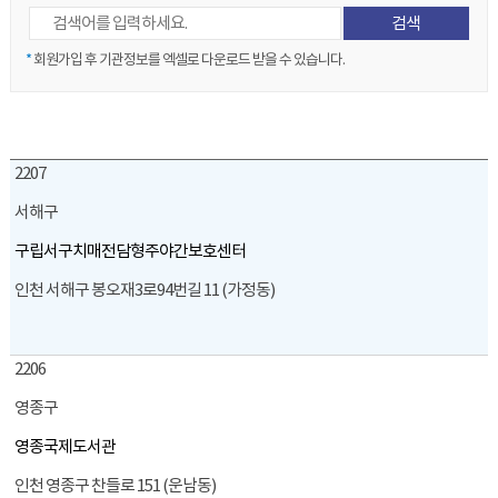
*
회원가입 후 기관정보를 엑셀로 다운로드 받을 수 있습니다.
2207
서해구
구립서구치매전담형주야간보호센터
인천 서해구 봉오재3로94번길 11 (가정동)
2206
영종구
영종국제도서관
인천 영종구 찬들로 151 (운남동)