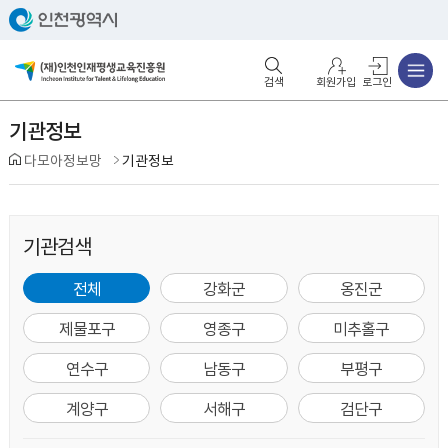
주메뉴
검색영역 열기
주메뉴 열기
회원가입
로그인
기관정보
다모아정보망
기관정보
기관검색
전체
강화군
옹진군
제물포구
영종구
미추홀구
연수구
남동구
부평구
계양구
서해구
검단구