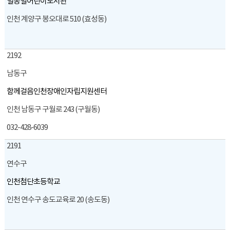
별똥별어린이도서관
인천 계양구 봉오대로 510 (효성동)
2192
남동구
함께걸음인천장애인자립지원센터
인천 남동구 구월로 243 (구월동)
032-428-6039
2191
연수구
인천첨단초등학교
인천 연수구 송도교육로 20 (송도동)