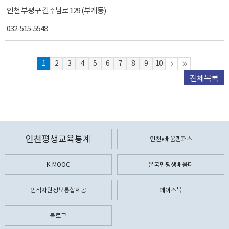
인천 부평구 길주남로 129 (부개동)
032-515-5548
1
2
3
4
5
6
7
8
9
10
전체목록
인천평생교육통계
인천e배움캠퍼스
K-MOOC
온국민평생배움터
인적자원정보통합제공
페이스북
블로그