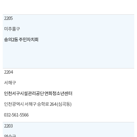
2205
미추홀구
숭의2동 주민자치회
2204
서해구
인천서구시설관리공단 연희청소년센터
인천광역시 서해구 승학로 264 (심곡동)
032-561-5566
2203
연수구