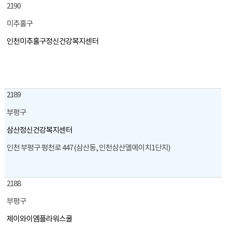
2190
미추홀구
인천미추홀구정신건강복지센터
2189
부평구
삼산정신건강복지센터
인천 부평구 평천로 447 (삼산동, 인천삼산엘에이치1단지)
2188
부평구
제이와이엠플라워스쿨