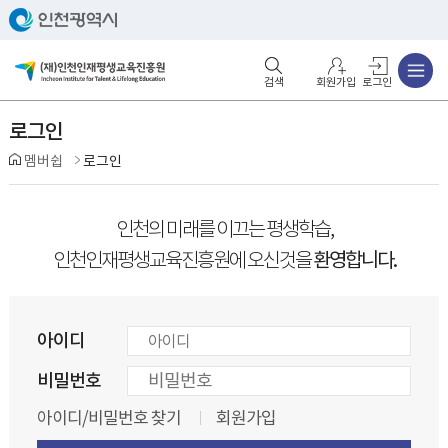
주메뉴
검색영역 열기
주메뉴 열기
회원가입
로그인
로그인
멤버쉽
로그인
인천의 미래를 이끄는 평생학습,
환영합니다.
인천인재평생교육진흥원에 오신것을
아이디
비밀번호
아이디/비밀번호 찾기
회원가입