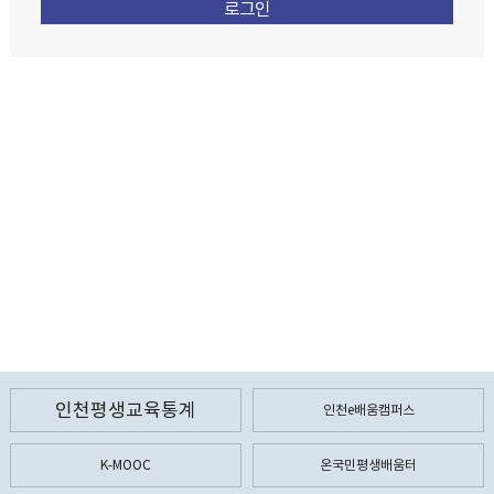
인천평생교육통계
인천e배움캠퍼스
K-MOOC
온국민평생배움터