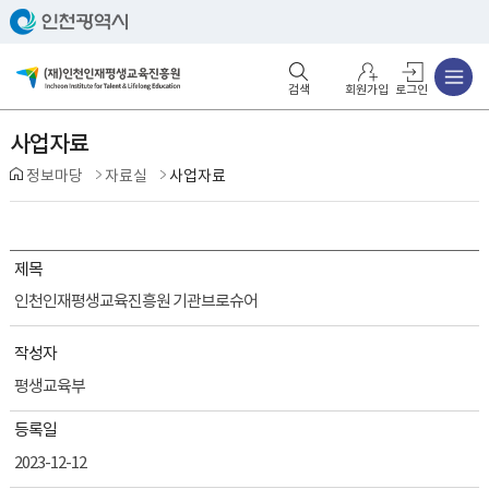
주메뉴
검색영역 열기
주메뉴 열기
회원가입
로그인
사업자료
정보마당
자료실
사업자료
제목
인천인재평생교육진흥원 기관브로슈어
작성자
평생교육부
등록일
2023-12-12