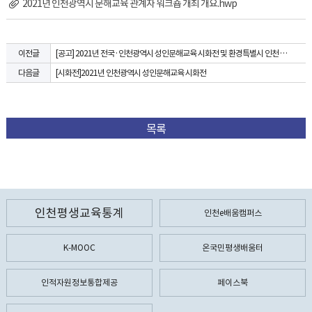
2021년 인천광역시 문해교육 관계자 워크숍 개최 개요.hwp
[공고] 2021년 전국·인천광역시 성인문해교육 시화전 및 환경특별시 인천 작품 공모 공고
이전글
[시화전]2021년 인천광역시 성인문해교육 시화전
다음글
목록
인천평생교육통계
인천e배움캠퍼스
K-MOOC
온국민평생배움터
인적자원정보통합제공
페이스북