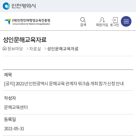
주메뉴
검색영역 열기
주메뉴 열기
회원가입
로그인
성인문해교육자료
정보마당
자료실
성인문해교육자료
제목
[공지] 2021년 인천광역시 문해교육 관계자 워크숍 개최 참가 신청 안내
작성자
문해교육센터
등록일
2021-05-31