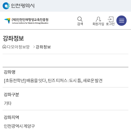
주메뉴
검색영역 열기
주메뉴 열기
회원가입
로그인
강좌정보
다모아정보망
강좌정보
강좌명
[초등전학년] 배움을 잇다, 틴즈 티처스 : 도시 틈, 새로운 발견
강좌구분
기타
강좌지역
인천광역시 계양구