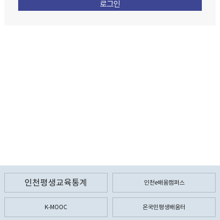
인천평생교육통계
인천e배움캠퍼스
K-MOOC
온국민평생배움터