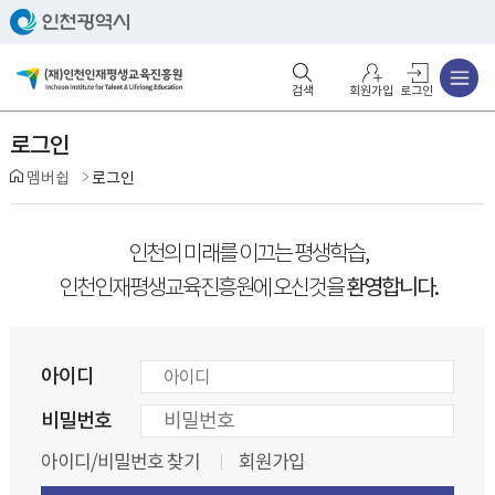
주메뉴
검색영역 열기
주메뉴 열기
회원가입
로그인
로그인
멤버쉽
로그인
인천의 미래를 이끄는 평생학습,
환영합니다.
인천인재평생교육진흥원에 오신것을
아이디
비밀번호
아이디/비밀번호 찾기
회원가입