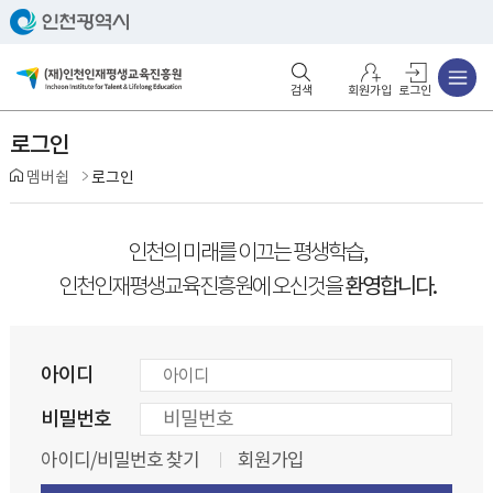
주메뉴
검색영역 열기
주메뉴 열기
회원가입
로그인
로그인
멤버쉽
로그인
인천의 미래를 이끄는 평생학습,
환영합니다.
인천인재평생교육진흥원에 오신것을
아이디
비밀번호
아이디/비밀번호 찾기
회원가입