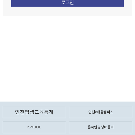
인천평생교육통계
인천e배움캠퍼스
K-MOOC
온국민평생배움터