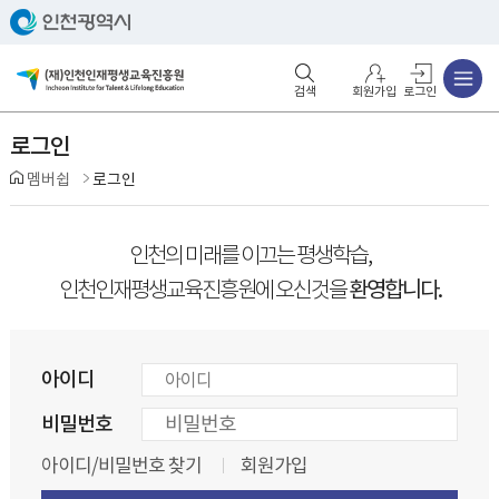
주메뉴
검색영역 열기
주메뉴 열기
회원가입
로그인
로그인
멤버쉽
로그인
인천의 미래를 이끄는 평생학습,
환영합니다.
인천인재평생교육진흥원에 오신것을
아이디
비밀번호
아이디/비밀번호 찾기
회원가입