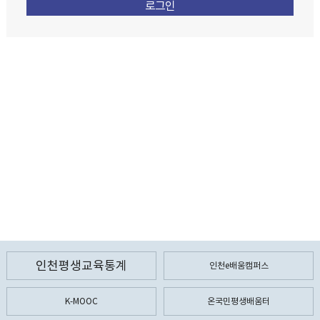
인천평생교육통계
인천e배움캠퍼스
K-MOOC
온국민평생배움터