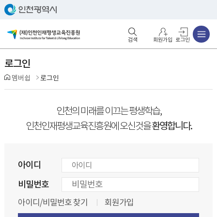
주메뉴
검색영역 열기
주메뉴 열기
회원가입
로그인
로그인
멤버쉽
로그인
인천의 미래를 이끄는 평생학습,
환영합니다.
인천인재평생교육진흥원에 오신것을
아이디
비밀번호
아이디/비밀번호 찾기
회원가입