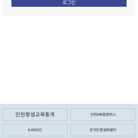
인천평생교육통계
인천e배움캠퍼스
K-MOOC
온국민평생배움터