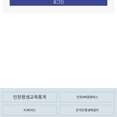
인천평생교육통계
인천e배움캠퍼스
K-MOOC
온국민평생배움터