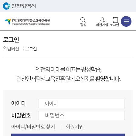
주메뉴
검색영역 열기
주메뉴 열기
회원가입
로그인
로그인
멤버쉽
로그인
인천의 미래를 이끄는 평생학습,
환영합니다.
인천인재평생교육진흥원에 오신것을
아이디
비밀번호
아이디/비밀번호 찾기
회원가입