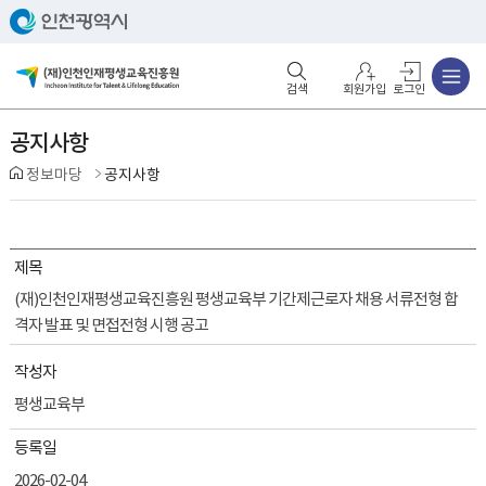
주메뉴
검색영역 열기
주메뉴 열기
회원가입
로그인
공지사항
정보마당
공지사항
제목
(재)인천인재평생교육진흥원 평생교육부 기간제근로자 채용 서류전형 합
격자 발표 및 면접전형 시행 공고
작성자
평생교육부
등록일
2026-02-04