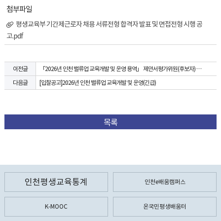
첨부파일
평생교육부 기간제근로자 채용 서류전형 합격자 발표 및 면접전형 시행 공
고.pdf
「2026년 인천 밸류업 교육개발 및 운영 용역」 제안서평가위원(후보자) 모집 공고
이전글
[입찰공고]2026년 인천 밸류업 교육개발 및 운영(긴급)
다음글
목록
인천평생교육통계
인천e배움캠퍼스
K-MOOC
온국민평생배움터