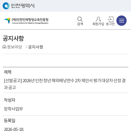
주메뉴
검색영역 열기
주메뉴 열기
회원가입
로그인
공지사항
정보마당
공지사항
제목
[선발공고] 2026년 인천 청년 해외배낭연수 2차 제안서 평가 대상자 선정 결
과 공고
작성자
장학사업부
등록일
2026-05-18