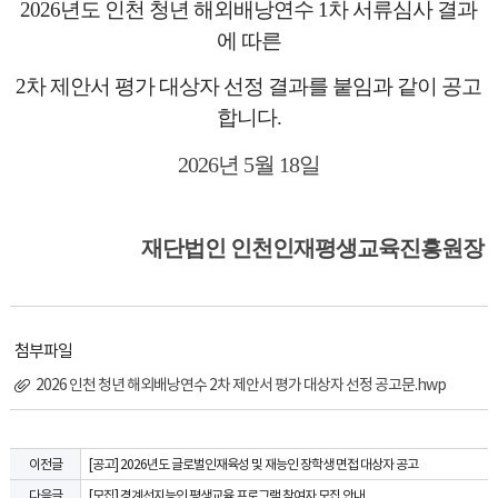
2026
년도 인천 청년 해외배낭연수
1
차 서류심사 결과
에 따른
2
차 제안서 평가 대상자
선정 결과를 붙임과
같이 공고
합니다
.
2026
년
5
월
18
일
재단법인 인천인재평생교육진흥원장
첨부파일
2026 인천 청년 해외배낭연수 2차 제안서 평가 대상자 선정 공고문.hwp
[공고] 2026년도 글로벌인재육성 및 재능인 장학생 면접 대상자 공고
이전글
[모집] 경계선지능인 평생교육 프로그램 참여자 모집 안내
다음글