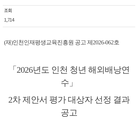
조회
1,714
(
재
)
인천인재평생교육진흥원 공고 제
2026-062
호
「
2026
년도 인천 청년 해외배낭연
수
」
2
차 제안서 평가 대상자 선정 결과
공고