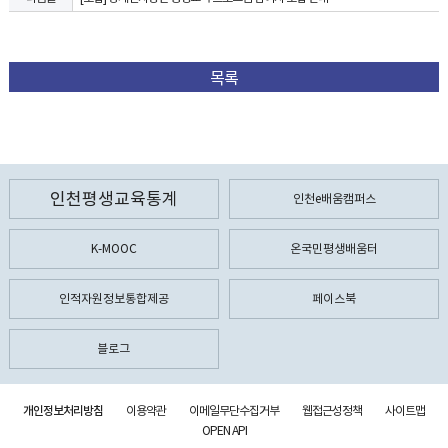
목록
인천평생교육통계
인천e배움캠퍼스
K-MOOC
온국민평생배움터
인적자원정보통합제공
페이스북
블로그
개인정보처리방침
이용약관
이메일무단수집거부
웹접근성정책
사이트맵
OPEN API