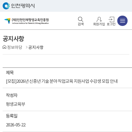
주메뉴
검색영역 열기
주메뉴 열기
회원가입
로그인
공지사항
정보마당
공지사항
제목
[모집]2026년 신중년 기술 분야 직업교육 지원사업 수강생 모집 안내
작성자
평생교육부
등록일
2026-05-22