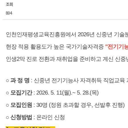
조회
804
인천인재평생교육진흥원에서 2026년 신중년 기술
현장 적용 활용도가 높은 국가기술자격증
"전기기능
인생2막 진로 전환과 재취업을 준비하고 계신 신중
○ 과 정 명
: 신중년 전기기능사 자격취득 직업교육
○ 모집기간
: 2026. 5. 11(월).~ 5. 28.(목)
○ 모집인원
: 30명 (정원 초과할 경우, 선발후 진행)
○ 신청방법
: 온라인 신청