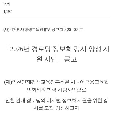
조회
1,197
(
재
)
인천인재평생교육진흥원 공고 제
2026
–
070
호
「
2026
년 경로당 정보화 강사 양성 지
원 사업
」
공고
(
재
)
인천인재평생교육진흥원은 시니어금융교육협
의회와의 협력 시범사업으로
인천 관내 경로당의 디지털 정보화 지원을 위한 강
사를 모집
·
양성하고자